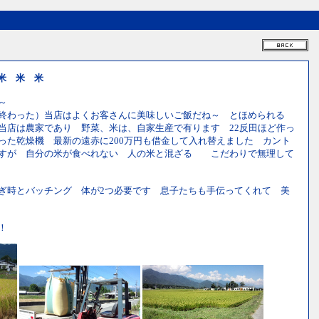
米 米 米
～
り終わった）当店はよくお客さんに美味しいご飯だね～ とほめられる
当店は農家であり 野菜、米は、自家生産で有ります 22反田ほど作っ
った乾燥機 最新の遠赤に200万円も借金して入れ替えました カント
ですが 自分の米が食べれない 人の米と混ざる こだわりで無理して
ぎ時とバッチング 体が2つ必要です 息子たちも手伝ってくれて 美
した
！