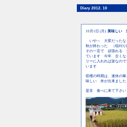
Diary 2012. 10
10月1日 (月)
美味しい 
いや～ 大変だったな
秋が終わった （稲刈
その一言で 頑張れる 
ています 今年 古くな
リーに入れれば楽なの
います
収穫の時期は、連休の稼
味しい 米が出来ま
是非 食べに来て下さい